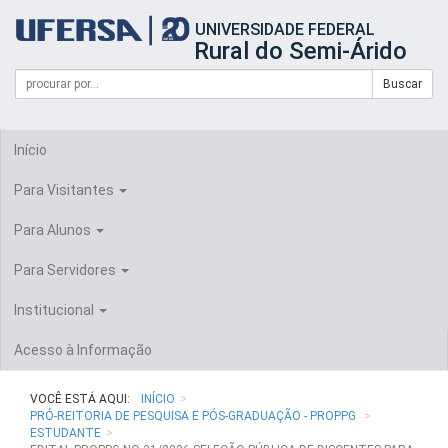
Início
UNIVERSIDADE FEDERAL
do
Rural do Semi-Árido
cabeçalho
do
Campo
Formulário
Buscar
portal
de
da
de
busca
UFERSA
Busca
Início
Para Visitantes
Para Alunos
Para Servidores
Institucional
Acesso à Informação
VOCÊ ESTÁ AQUI:
INÍCIO
PRÓ-REITORIA DE PESQUISA E PÓS-GRADUAÇÃO - PROPPG
ESTUDANTE