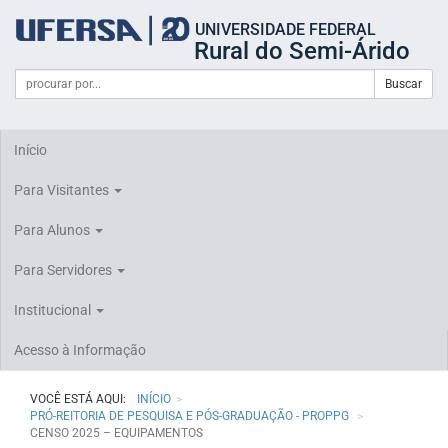
Início
UNIVERSIDADE FEDERAL
do
Rural do Semi-Árido
cabeçalho
do
Campo
Formulário
Buscar
portal
de
da
de
busca
UFERSA
Busca
Início
Para Visitantes
Para Alunos
Para Servidores
Institucional
Acesso à Informação
VOCÊ ESTÁ AQUI:
INÍCIO
PRÓ-REITORIA DE PESQUISA E PÓS-GRADUAÇÃO - PROPPG
CENSO 2025 – EQUIPAMENTOS