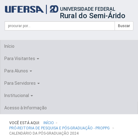
Início
UNIVERSIDADE FEDERAL
do
Rural do Semi-Árido
cabeçalho
do
Campo
Formulário
Buscar
portal
de
da
de
busca
UFERSA
Busca
Início
Para Visitantes
Para Alunos
Para Servidores
Institucional
Acesso à Informação
VOCÊ ESTÁ AQUI:
INÍCIO
PRÓ-REITORIA DE PESQUISA E PÓS-GRADUAÇÃO - PROPPG
CALENDÁRIO DA PÓS-GRADUAÇÃO 2024