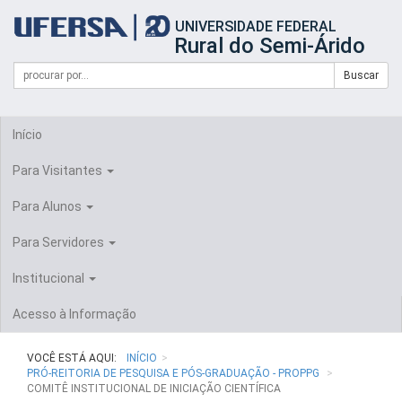
Início
UNIVERSIDADE FEDERAL
do
Rural do Semi-Árido
cabeçalho
do
Campo
Formulário
Buscar
portal
de
da
de
busca
UFERSA
Busca
Início
Para Visitantes
Para Alunos
Para Servidores
Institucional
Acesso à Informação
VOCÊ ESTÁ AQUI:
INÍCIO
PRÓ-REITORIA DE PESQUISA E PÓS-GRADUAÇÃO - PROPPG
COMITÊ INSTITUCIONAL DE INICIAÇÃO CIENTÍFICA