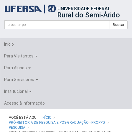
Início
UNIVERSIDADE FEDERAL
do
Rural do Semi-Árido
cabeçalho
do
Campo
Formulário
Buscar
portal
de
da
de
busca
UFERSA
Busca
Início
Para Visitantes
Para Alunos
Para Servidores
Institucional
Acesso à Informação
VOCÊ ESTÁ AQUI:
INÍCIO
PRÓ-REITORIA DE PESQUISA E PÓS-GRADUAÇÃO - PROPPG
PESQUISA